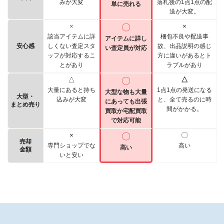
みが大変
落札後の1点1点の配
単に売れる
送が大変。
×
〇
×
該当アイテムに詳
梱包不良や配送事
アイテムに詳し
安心感
しくない査定スタ
故、出品説明の感じ
い査定員が対応
ッフが対応するこ
方に違いがあるとト
とがあり
ラブルがあり
△
〇
△
大量にあると持ち
1点1点の発送になる
大型な物も大量
大型・
込みが大変
と、全て売るのに時
にあっても出張
まとめ売り
間がかかる。
買取か宅配買取
で対応可能
×
〇
〇
売却
専門ショップでな
高い
高い
金額
いと安い