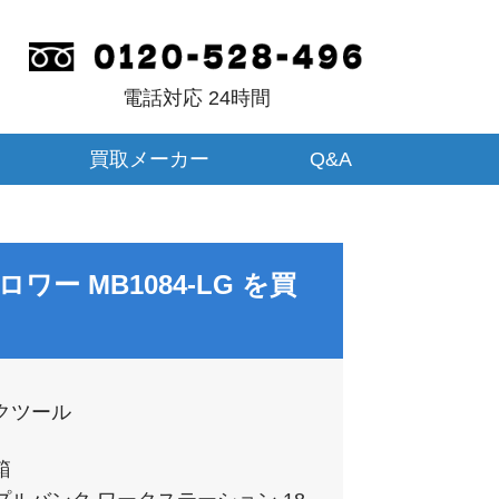
電話対応 24時間
買取メーカー
Q&A
ー MB1084-LG
を買
クツール
箱