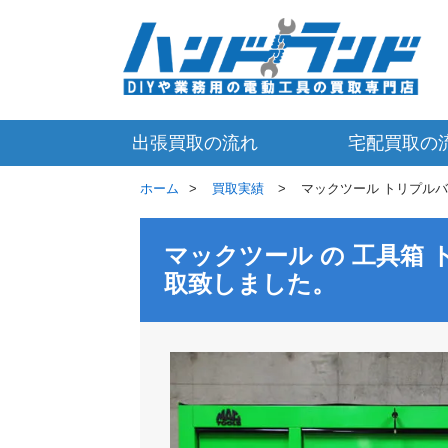
出張買取の流れ
宅配買取の
ホーム
買取実績
マックツール トリプルバン
マックツール の 工具箱
取致しました。