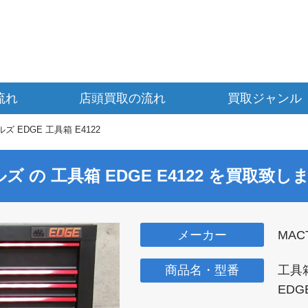
流れ
店頭買取の流れ
買取ジャンル
ズ EDGE 工具箱 E4122
ルズ の 工具箱
EDGE E4122
を買取致しま
メーカー
MAC
商品名・型番
工具
EDGE