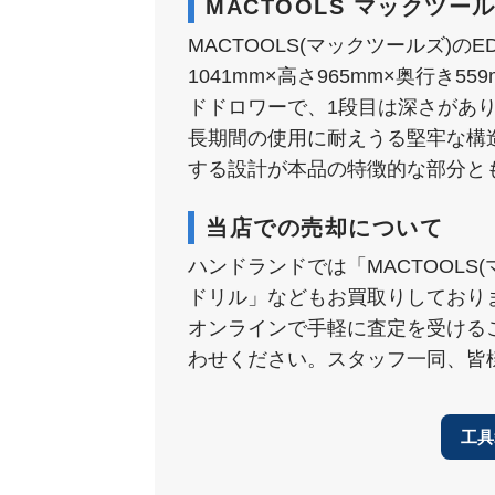
MACTOOLS マックツール
MACTOOLS(マックツールズ)の
1041mm×高さ965mm×奥行
ドドロワーで、1段目は深さがあ
長期間の使用に耐えうる堅牢な構
する設計が本品の特徴的な部分と
当店での売却について
ハンドランドでは「MACTOOL
ドリル」などもお買取りしており
オンラインで手軽に査定を受ける
わせください。スタッフ一同、皆
工具