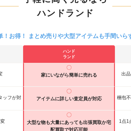
ハンドランド
単！お得！ まとめ売りや
大型アイテムも手間いら
ハンド
ランド
〇
変
出品
家にいながら簡単に売れる
〇
タッフが対
梱包不
アイテムに詳しい査定員が対応
〇
大変
1点
大型な物も大量にあっても出張買取か宅
配買取で対応可能