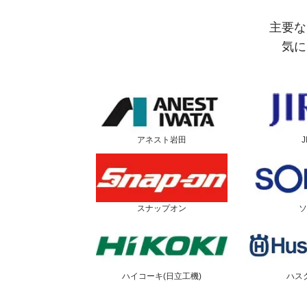
主要な
気に
アネスト岩田
J
スナップオン
ソ
ハイコーキ(日立工機)
ハス