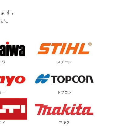
します。
さい。
イワ
スチール
ヨー
トプコン
ティ
マキタ