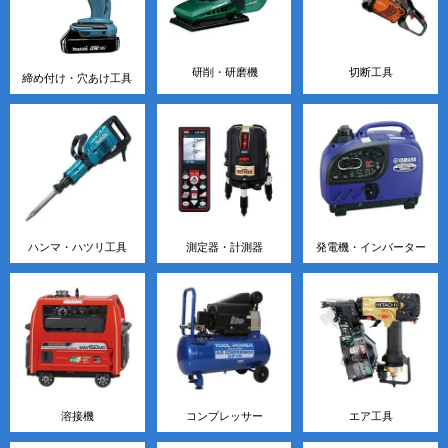
研削・研磨機
切断工具
締め付け・穴あけ工具
ハンマ・ハツリ工具
測定器・計測器
発電機・インバーター
溶接機
コンプレッサー
エア工具