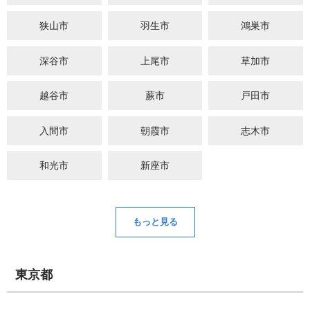
狭山市
羽生市
鴻巣市
深谷市
上尾市
草加市
越谷市
蕨市
戸田市
入間市
朝霞市
志木市
和光市
新座市
もっと見る
東京都