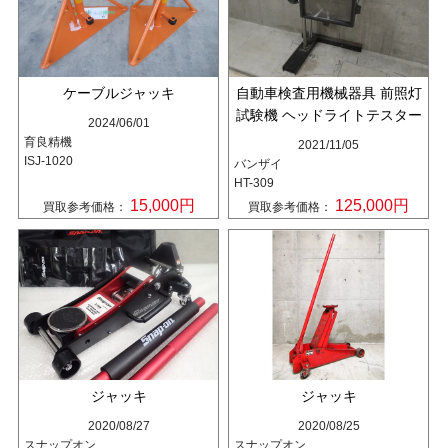
ケーブルジャッキ
自動車検査用機械器具 前照灯
試験機 ヘッドライトテスター
2024/06/01
育良精機
2021/11/05
ISJ-1020
バンザイ
HT-309
15,000円
125,000円
買取参考価格：
買取参考価格：
ジャッキ
ジャッキ
2020/08/27
2020/08/25
スナップオン
スナップオン