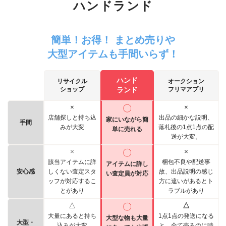
ハンドランド
簡単！お得！ まとめ売りや
大型アイテムも手間いらず！
ハンド
リサイクル
オークション
ショップ
ランド
フリマアプリ
×
〇
×
店舗探しと持ち込
出品の細かな説明、
家にいながら簡
手間
みが大変
落札後の1点1点の配
単に売れる
送が大変。
×
〇
×
該当アイテムに詳
梱包不良や配送事
アイテムに詳し
安心感
しくない査定スタ
故、出品説明の感じ
い査定員が対応
ッフが対応するこ
方に違いがあるとト
とがあり
ラブルがあり
△
〇
△
大量にあると持ち
1点1点の発送になる
大型な物も大量
大型・
込みが大変
と、全て売るのに時