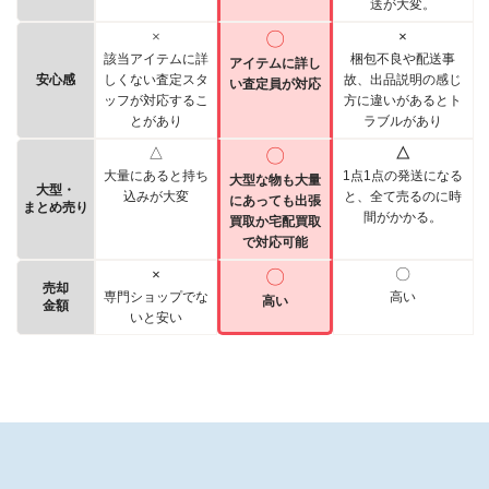
送が大変。
×
〇
×
該当アイテムに詳
梱包不良や配送事
アイテムに詳し
安心感
しくない査定スタ
故、出品説明の感じ
い査定員が対応
ッフが対応するこ
方に違いがあるとト
とがあり
ラブルがあり
△
〇
△
大量にあると持ち
1点1点の発送になる
大型な物も大量
大型・
込みが大変
と、全て売るのに時
にあっても出張
まとめ売り
間がかかる。
買取か宅配買取
で対応可能
×
〇
〇
売却
専門ショップでな
高い
高い
金額
いと安い