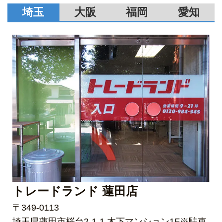
埼玉
大阪
福岡
愛知
トレードランド 蓮田店
〒349-0113
埼玉県蓮田市桜台2-1-1 木下マンション1F※駐車