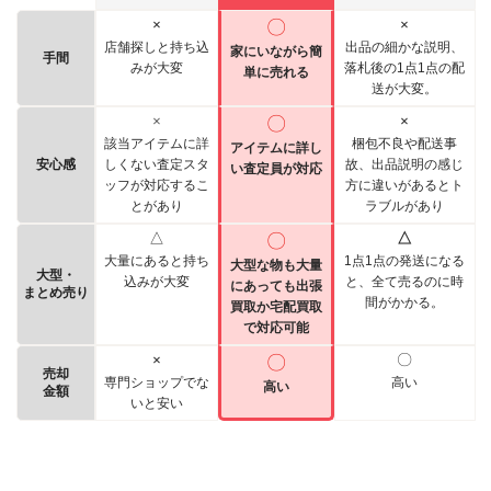
×
〇
×
店舗探しと持ち込
出品の細かな説明、
家にいながら簡
手間
みが大変
落札後の1点1点の配
単に売れる
送が大変。
×
〇
×
該当アイテムに詳
梱包不良や配送事
アイテムに詳し
安心感
しくない査定スタ
故、出品説明の感じ
い査定員が対応
ッフが対応するこ
方に違いがあるとト
とがあり
ラブルがあり
△
〇
△
大量にあると持ち
1点1点の発送になる
大型な物も大量
大型・
込みが大変
と、全て売るのに時
にあっても出張
まとめ売り
間がかかる。
買取か宅配買取
で対応可能
×
〇
〇
売却
専門ショップでな
高い
高い
金額
いと安い