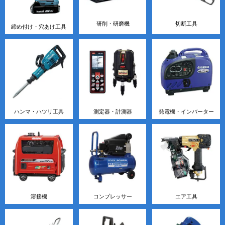
研削・研磨機
切断工具
締め付け・穴あけ工具
ハンマ・ハツリ工具
測定器・計測器
発電機・インバーター
溶接機
コンプレッサー
エア工具