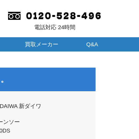
電話対応 24時間
買取メーカー
Q&A
た。
NDAIWA 新ダイワ
ーンソー
0DS