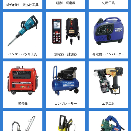
研削・研磨機
切断工具
締め付け・穴あけ工具
ハンマ・ハツリ工具
測定器・計測器
発電機・インバーター
溶接機
コンプレッサー
エア工具