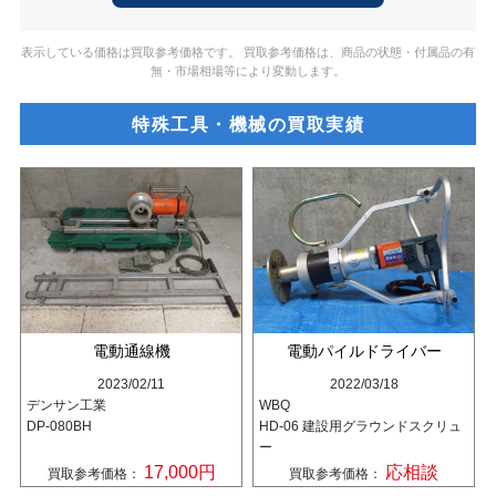
表示している価格は買取参考価格です。 買取参考価格は、商品の状態・付属品の有
無・市場相場等により変動します。
特殊工具・機械の買取実績
電動通線機
電動パイルドライバー
2023/02/11
2022/03/18
デンサン工業
WBQ
DP-080BH
HD-06 建設用グラウンドスクリュ
ー
17,000円
応相談
買取参考価格：
買取参考価格：