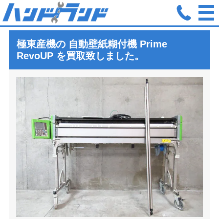
ホーム
買取実績
極東産機 KYOKUTO Prime RevoUP プ
極東産機の 自動壁紙糊付機
Prime
RevoUP
を買取致しました。