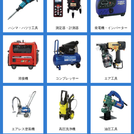
ハンマ・ハツリ工具
測定器・計測器
発電機・インバーター
溶接機
コンプレッサー
エア工具
エアレス塗装機
高圧洗浄機
油圧工具