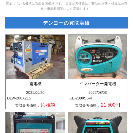
表示している価格は買取参考価格です。 買取参考価格は、商品の状態・付属品の有
無・市場相場等により変動します。
デンヨーの買取実績
発電機
インバーター発電機
2025/05/20
2022/08/03
DLW-200X2LS
GE-2000SS-4
応相談
21,500円
買取参考価格：
買取参考価格：