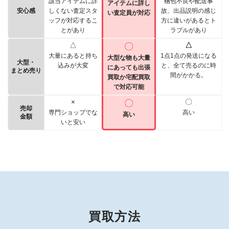
該当アイテムに詳
梱包不良や配送事
アイテムに詳し
安心感
しくない査定スタ
故、出品説明の感じ
い査定員が対応
ッフが対応するこ
方に違いがあるとト
とがあり
ラブルがあり
△
〇
△
大量にあると持ち
1点1点の発送になる
大型な物も大量
大型・
込みが大変
と、全て売るのに時
にあっても出張
まとめ売り
間がかかる。
買取か宅配買取
で対応可能
×
〇
〇
売却
専門ショップでな
高い
高い
金額
いと安い
買取方法