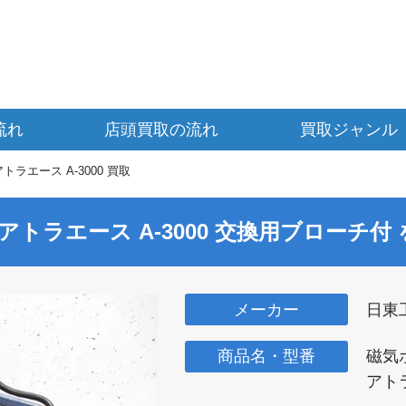
流れ
店頭買取の流れ
買取ジャンル
ラエース A-3000 買取
アトラエース A-3000 交換用ブローチ付
メーカー
日東
商品名・型番
磁気
アトラ