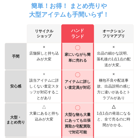
簡単！お得！ まとめ売りや
大型アイテムも手間いらず！
ハンド
リサイクル
オークション
ショップ
ランド
フリマアプリ
×
〇
×
店舗探しと持ち込
出品の細かな説明、
家にいながら簡
手間
みが大変
落札後の1点1点の配
単に売れる
送が大変。
×
〇
×
該当アイテムに詳
梱包不良や配送事
アイテムに詳し
安心感
しくない査定スタ
故、出品説明の感じ
い査定員が対応
ッフが対応するこ
方に違いがあるとト
とがあり
ラブルがあり
△
〇
△
大量にあると持ち
1点1点の発送になる
大型な物も大量
大型・
込みが大変
と、全て売るのに時
にあっても出張
まとめ売り
間がかかる。
買取か宅配買取
で対応可能