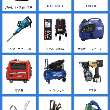
研削・研磨機
切断工具
締め付け・穴あけ工具
ハンマ・ハツリ工具
測定器・計測器
発電機・インバーター
溶接機
コンプレッサー
エア工具