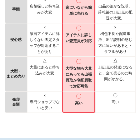
〇
店舗探しと持ち込
出品の細かな説明、
家にいながら簡
手間
みが大変
落札後の1点1点の配
単に売れる
送が大変。
×
〇
×
該当アイテムに詳
梱包不良や配送事
アイテムに詳し
安心感
しくない査定スタ
故、出品説明の感じ
い査定員が対応
ッフが対応するこ
方に違いがあるとト
とがあり
ラブルがあり
△
〇
△
大量にあると持ち
1点1点の発送になる
大型な物も大量
大型・
込みが大変
と、全て売るのに時
にあっても出張
まとめ売り
間がかかる。
買取か宅配買取
で対応可能
×
〇
〇
売却
専門ショップでな
高い
高い
金額
いと安い