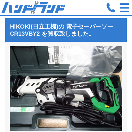
ホーム
買取実績
HIKOKI 日立工機 電子セーバーソー CR13VB
HiKOKI(日立工機)の 電子セーバーソー
CR13VBY2
を買取致しました。