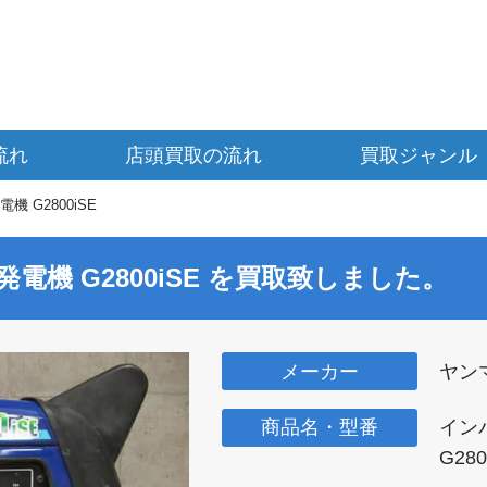
流れ
店頭買取の流れ
買取ジャンル
 G2800iSE
ー発電機
G2800iSE
を買取致しました。
メーカー
ヤン
商品名・型番
イン
G280