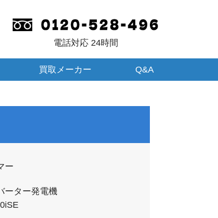
電話対応 24時間
買取メーカー
Q&A
マー
バーター発電機
0iSE