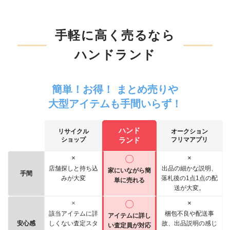
手軽に高く売るなら
ハンドランド
簡単！お得！ まとめ売りや
大型アイテムも手間いらず！
ハンド
リサイクル
オークション
ショップ
ランド
フリマアプリ
×
〇
×
店舗探しと持ち込
出品の細かな説明、
家にいながら簡
手間
みが大変
落札後の1点1点の配
単に売れる
送が大変。
×
〇
×
該当アイテムに詳
梱包不良や配送事
アイテムに詳し
安心感
しくない査定スタ
故、出品説明の感じ
い査定員が対応