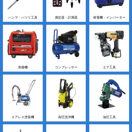
ハンマ・ハツリ工具
測定器・計測器
発電機・インバーター
溶接機
コンプレッサー
エア工具
エアレス塗装機
高圧洗浄機
油圧工具