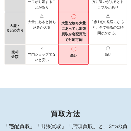
ッフが対応するこ
方に違いがあるとト
とがあり
ラブルがあり
△
〇
△
大量にあると持ち
1点1点の発送になる
大型な物も大量
大型・
込みが大変
と、全て売るのに時
にあっても出張
まとめ売り
間がかかる。
買取か宅配買取
で対応可能
×
〇
〇
売却
専門ショップでな
高い
高い
金額
いと安い
買取方法
「宅配買取」「出張買取」「店頭買取」と、3つの買