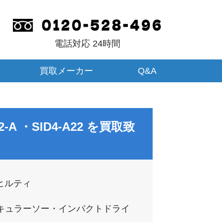
電話対応 24時間
買取メーカー
Q&A
-A ・SID4-A22
を買取致
i ヒルティ
キュラーソー・インパクトドライ