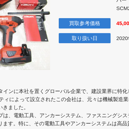
バー
SCM2
買取参考価格
45,0
取り扱い日
202
ンシュタインに本社を置くグローバル企業で、建設業界に特
ヒルティによって設立されたこの会社は、元々は機械製造
いきました。
ンナップは、電動工具、アンカーシステム、ファスニングシ
ります。特に、その電動工具やアンカーシステムは高品