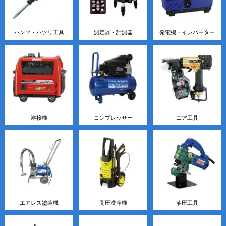
ハンマ・ハツリ工具
測定器・計測器
発電機・インバーター
溶接機
コンプレッサー
エア工具
エアレス塗装機
高圧洗浄機
油圧工具