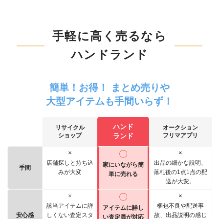
手軽に高く売るなら
ハンドランド
簡単！お得！ まとめ売りや
大型アイテムも手間いらず！
ハンド
リサイクル
オークション
ショップ
ランド
フリマアプリ
×
〇
×
店舗探しと持ち込
出品の細かな説明、
家にいながら簡
手間
みが大変
落札後の1点1点の配
単に売れる
送が大変。
×
〇
×
該当アイテムに詳
梱包不良や配送事
アイテムに詳し
安心感
しくない査定スタ
故、出品説明の感じ
い査定員が対応