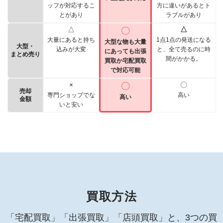
ッフが対応するこ
方に違いがあるとト
とがあり
ラブルがあり
△
〇
△
大量にあると持ち
1点1点の発送になる
大型な物も大量
大型・
込みが大変
と、全て売るのに時
にあっても出張
まとめ売り
間がかかる。
買取か宅配買取
で対応可能
×
〇
〇
売却
専門ショップでな
高い
高い
金額
いと安い
買取方法
「宅配買取」「出張買取」「店頭買取」と、3つの買