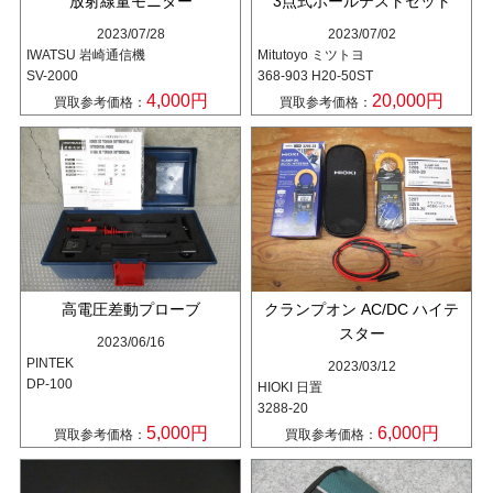
放射線量モニター
3点式ホールテストセット
2023/07/28
2023/07/02
IWATSU 岩崎通信機
Mitutoyo ミツトヨ
SV-2000
368-903 H20-50ST
4,000円
20,000円
買取参考価格：
買取参考価格：
高電圧差動プローブ
クランプオン AC/DC ハイテ
スター
2023/06/16
PINTEK
2023/03/12
DP-100
HIOKI 日置
3288-20
5,000円
6,000円
買取参考価格：
買取参考価格：