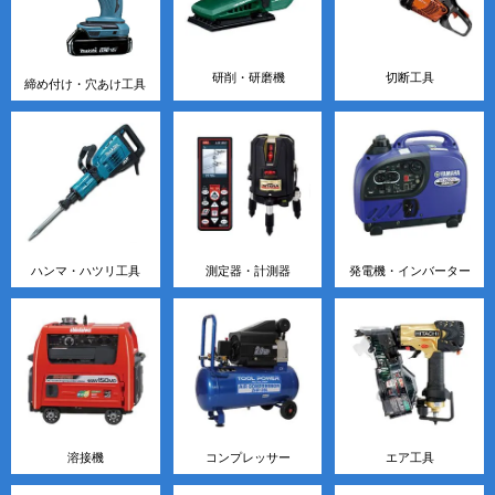
研削・研磨機
切断工具
締め付け・穴あけ工具
ハンマ・ハツリ工具
測定器・計測器
発電機・インバーター
溶接機
コンプレッサー
エア工具