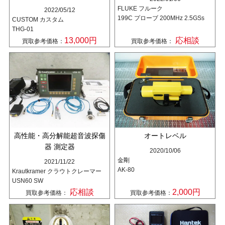
FLUKE フルーク
2022/05/12
199C プローブ 200MHz 2.5GSs
CUSTOM カスタム
THG-01
13,000円
応相談
買取参考価格：
買取参考価格：
高性能・高分解能超音波探傷
オートレベル
器 測定器
2020/10/06
金剛
2021/11/22
AK-80
Krautkramer クラウトクレーマー
USN60 SW
応相談
2,000円
買取参考価格：
買取参考価格：