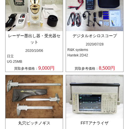
レーザー墨出し器・受光器セ
デジタルオシロスコープ
ット
2020/07/28
R&K systems
2020/10/06
Hantek 2D42
日立
UG 25MB
9,000円
8,500円
買取参考価格：
買取参考価格：
丸穴ピッチノギス
FFTアナライザ