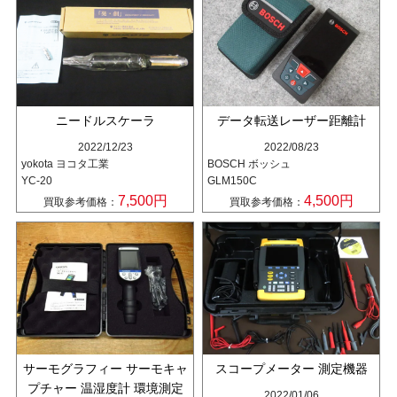
ニードルスケーラ
データ転送レーザー距離計
2022/12/23
2022/08/23
yokota ヨコタ工業
BOSCH ボッシュ
YC-20
GLM150C
7,500円
4,500円
買取参考価格：
買取参考価格：
サーモグラフィー サーモキャ
スコープメーター 測定機器
プチャー 温湿度計 環境測定
2022/01/06