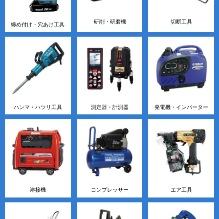
研削・研磨機
切断工具
締め付け・穴あけ工具
ハンマ・ハツリ工具
測定器・計測器
発電機・インバーター
溶接機
コンプレッサー
エア工具