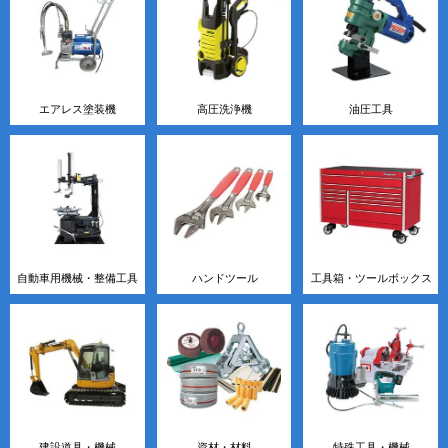
エアレス塗装機
高圧洗浄機
油圧工具
自動車用機械・整備工具
ハンドツール
工具箱・ツールボックス
建設道具・機械
資材・材料
特殊工具・機械