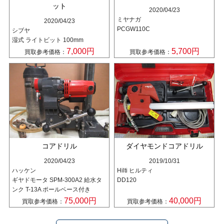
ット
2020/04/23
ミヤナガ
2020/04/23
PCGW110C
シブヤ
湿式 ライトビット 100mm
7,000円
5,700円
買取参考価格：
買取参考価格：
コアドリル
ダイヤモンドコアドリル
2020/04/23
2019/10/31
ハッケン
Hilti ヒルティ
ギヤドモータ SPM-300A2 給水タ
DD120
ンク T-13A ポールベース付き
75,000円
40,000円
買取参考価格：
買取参考価格：