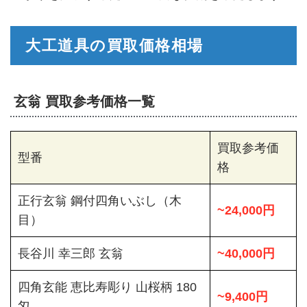
大工道具の買取価格相場
玄翁 買取参考価格一覧
買取参考価
型番
格
正行玄翁 鋼付四角いぶし（木
~24,000円
目）
長谷川 幸三郎 玄翁
~40,000円
四角玄能 恵比寿彫り 山桜柄 180
~9,400円
匁