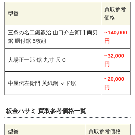
買取参考
型番
価格
三条の名工鋸鍛治 山口介左衛門 両刃
~140,000
鋸 胴付鋸 5枚組
円
~32,000
大場正一郎 鋸 九寸 尺０
円
~20,000
中屋伝左衛門 黄紙鋼 マド鋸
円
板金ハサミ 買取参考価格一覧
型番
買取参考価格