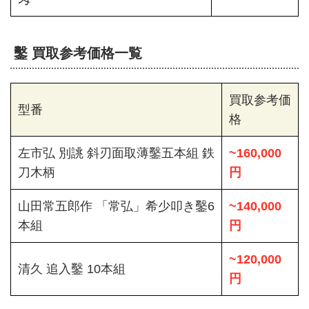
鑿 買取参考価格一覧
買取参考価
型番
格
左市弘 別誂 斜刃面取薄鑿五本組 鉄
~160,000
刀木柄
円
山田常五郎作 「常弘」希少叩き鑿6
~140,000
本組
円
~120,000
清久 追入鑿 10本組
円