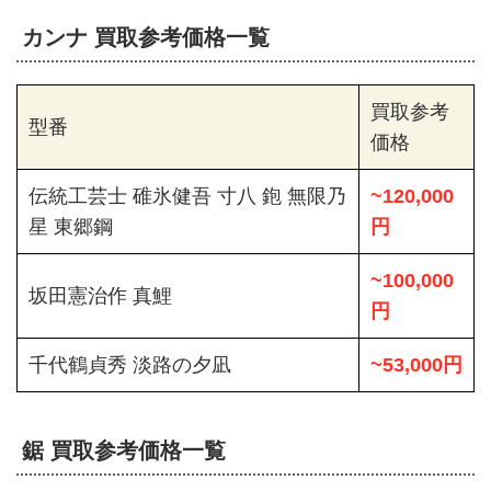
カンナ 買取参考価格一覧
買取参考
型番
価格
伝統工芸士 碓氷健吾 寸八 鉋 無限乃
~120,000
星 東郷鋼
円
~100,000
坂田憲治作 真鯉
円
千代鶴貞秀 淡路の夕凪
~53,000円
鋸 買取参考価格一覧